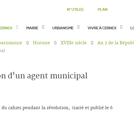
N° UTILES
PLAN
CERNEX
MAIRIE
URBANISME
VIVRE À CERNEX
L
 patrimoine
Histoire
XVIIIe siècle
An 2 de la Répub
pal
on d'un agent municipal
du cahier pendant la révolution, traité et publié le 6