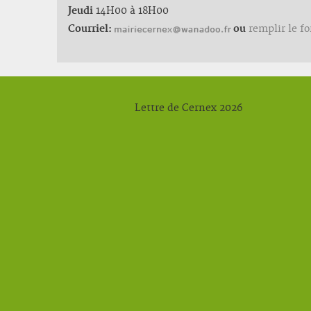
Jeudi
14H00 à 18H00
Courriel:
ou
remplir le f
Lettre de Cernex 2026