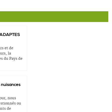
 ADAPTES
rs et de
urs, la
 du Pays de
 nuisances
tour, nous
stionnés ou
ents de