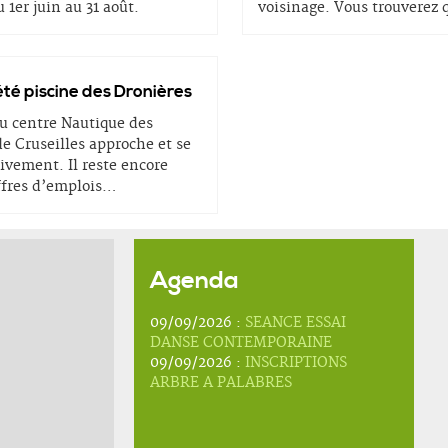
 1er juin au 31 août.
voisinage. Vous trouverez 
été piscine des Dronières
au centre Nautique des
e Cruseilles approche et se
ivement. Il reste encore
ffres d’emplois
…
Agenda
09/09/2026 :
SEANCE ESSAI
DANSE CONTEMPORAINE
09/09/2026 :
INSCRIPTIONS
ARBRE A PALABRES