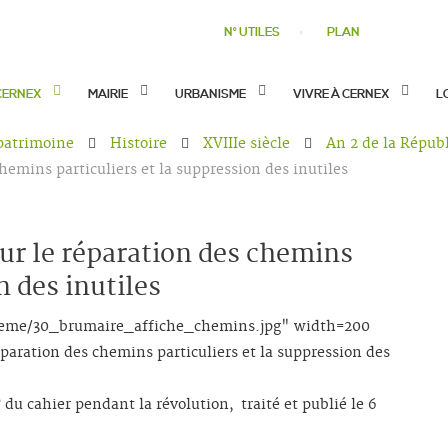
N° UTILES
PLAN
CERNEX
MAIRIE
URBANISME
VIVRE À CERNEX
L
 patrimoine
Histoire
XVIIIe siècle
An 2 de la Répub
hemins particuliers et la suppression des inutiles
our le réparation des chemins
n des inutiles
/18eme/30_brumaire_affiche_chemins.jpg" width=200
paration des chemins particuliers et la suppression des
du cahier pendant la révolution, traité et publié le 6