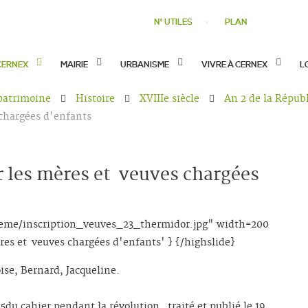
N° UTILES
PLAN
CERNEX
MAIRIE
URBANISME
VIVRE À CERNEX
L
 patrimoine
Histoire
XVIIIe siècle
An 2 de la Répub
 chargées d'enfants
r les mères et veuves chargées
/18eme/inscription_veuves_23_thermidor.jpg" width=200
res et veuves chargées d'enfants' } {/highslide}
ise, Bernard, Jacqueline.
du cahier pendant la révolution, traité et publié le 19