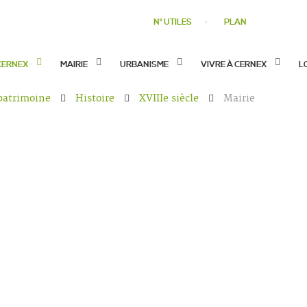
N° UTILES
PLAN
CERNEX
MAIRIE
URBANISME
VIVRE À CERNEX
L
 patrimoine
Histoire
XVIIIe siècle
Mairie