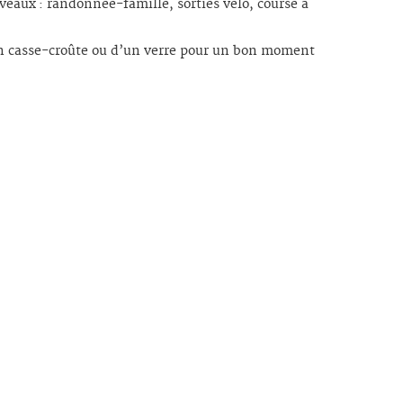
iveaux : randonnée-famille, sorties vélo, course à
d’un casse-croûte ou d’un verre pour un bon moment