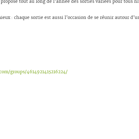
t propose tout au long de l’année des sorties variées pour tous n
 mieux : chaque sortie est aussi l’occasion de se réunir autour 
com/groups/4614921415216224/