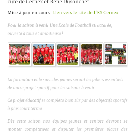
curé de Cernex et René Dusonchet.
Mise à jour en cours.
Lien vers le site de l'ES Cernex.
Pour la saison à venir
Une Ecole de Football structurée
,
ouverte à tous et ambitieuse !
La formation et le suivi des jeunes seront les piliers essentiels
de notre projet sportif pour les saisons à venir.
Ce
projet éducatif
se complète bien sûr par des objectifs sportifs
à plus court terme.
Dès cette saison nos équipes jeunes et seniors devront se
monter compétitives et disputer les premières places des