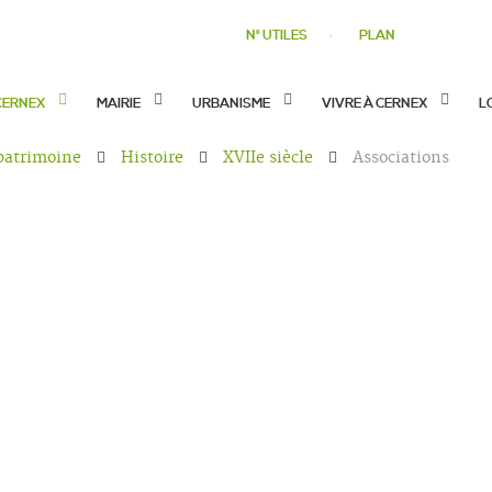
N° UTILES
PLAN
CERNEX
MAIRIE
URBANISME
VIVRE À CERNEX
L
 patrimoine
Histoire
XVIIe siècle
Associations