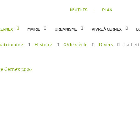
N° UTILES
PLAN
CERNEX
MAIRIE
URBANISME
VIVRE À CERNEX
L
 patrimoine
Histoire
XVIe siècle
Divers
La Lett
de Cernex 2026