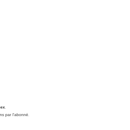
nex
.
ons par l'abonné.